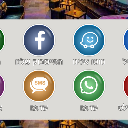
ל
נווטו אלינו
הפייסבוק שלנו
ה
לס
שתפו
שתפו
א