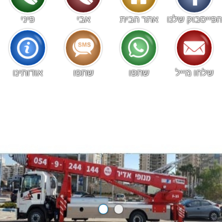
הפייסבוק שלנו
אתר הבית
אבי
פיני
שלחו מייל
שתפו
שתפו
אודותינו
Powered by
BusinessCards