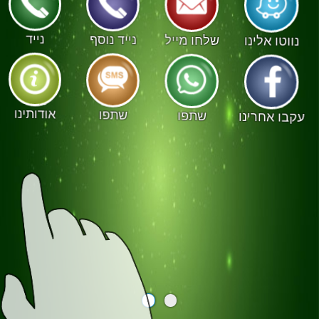
נווטו אלינו
שלחו מייל
נייד נוסף
נייד
Powered by
עקבו אחרינו
שתפו
שתפו
אודותינו
BusinessCards